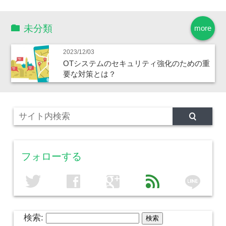
未分類
more
2023/12/03
OTシステムのセキュリティ強化のための重
要な対策とは？
フォローする
line
twitter
facebook
google
feed
検索: