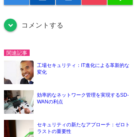
コメントする
down
関連記事
工場セキュリティ：IT進化による革新的な
変化
効率的なネットワーク管理を実現するSD-
WANの利点
セキュリティの新たなアプローチ：ゼロト
ラストの重要性