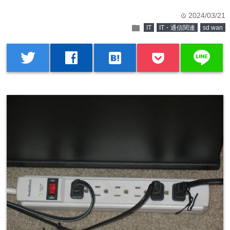
2024/03/21
time
folder
IT
IT・通信関連
sd wan
line
twitter
facebook
hatenabookmark