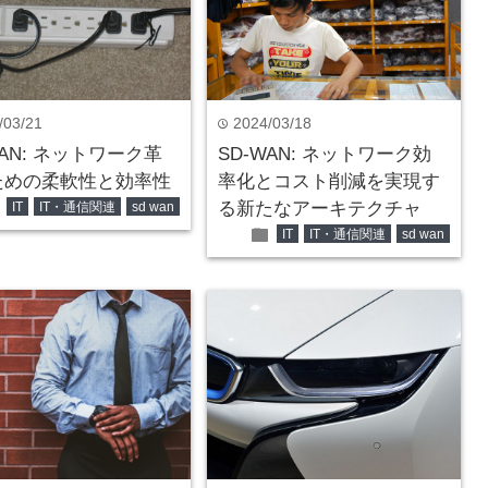
/03/21
2024/03/18
time
WAN: ネットワーク革
SD-WAN: ネットワーク効
ための柔軟性と効率性
率化とコスト削減を実現す
er
る新たなアーキテクチャ
IT
IT・通信関連
sd wan
folder
IT
IT・通信関連
sd wan