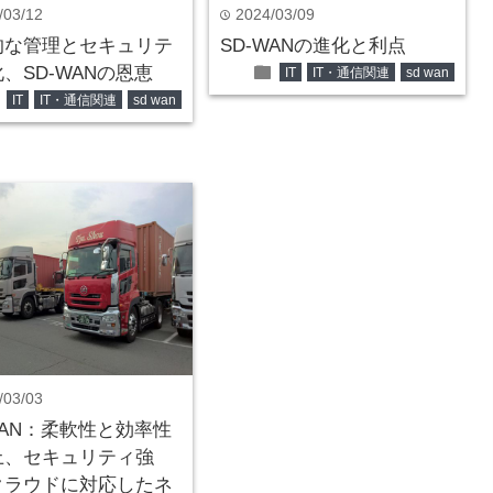
/03/12
2024/03/09
time
的な管理とセキュリテ
SD-WANの進化と利点
folder
、SD-WANの恩恵
IT
IT・通信関連
sd wan
er
IT
IT・通信関連
sd wan
/03/03
WAN：柔軟性と効率性
上、セキュリティ強
クラウドに対応したネ