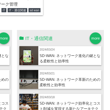
ワーク管理
er
IT
IT・通信関連
sd wan
IT・通信関連
more
more
2024/03/24
鍵とな
SD-WAN: ネットワーク進化の鍵とな
る柔軟性と効率性
2024/03/21
ための
SD-WAN: ネットワーク革新のための
柔軟性と効率性
2024/03/18
とコス
SD-WAN: ネットワーク効率化とコス
テク
ト削減を実現する新たなアーキテク