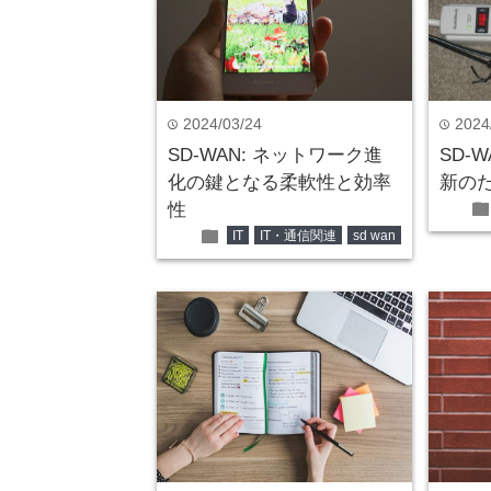
2024/03/24
2024
time
time
SD-WAN: ネットワーク進
SD-
化の鍵となる柔軟性と効率
新の
fold
性
folder
IT
IT・通信関連
sd wan