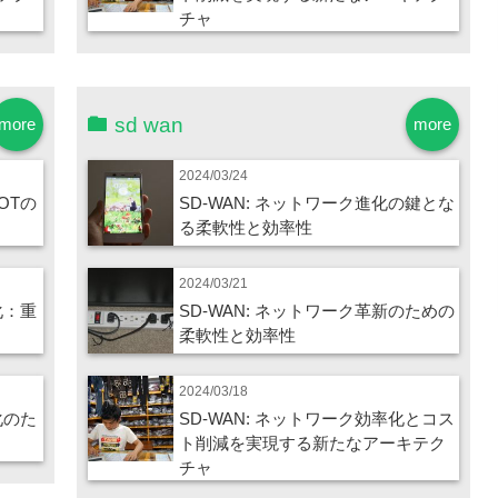
チャ
sd wan
more
more
2024/03/24
OTの
SD-WAN: ネットワーク進化の鍵とな
る柔軟性と効率性
2024/03/21
化：重
SD-WAN: ネットワーク革新のための
柔軟性と効率性
2024/03/18
化のた
SD-WAN: ネットワーク効率化とコス
ト削減を実現する新たなアーキテク
チャ