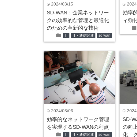
2024/03/15
2024
time
time
SD-WAN：企業ネットワー
効率
クの効率的な管理と最適化
ィ強化
fold
のための革新的な技術
folder
IT
IT・通信関連
sd wan
2024/03/06
2024
time
time
効率的なネットワーク管理
SD-
を実現するSD-WANの利点
の向
folder
化、
IT
IT・通信関連
sd wan