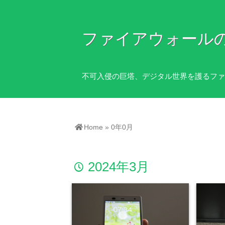
ファイアウォール
不可入侵の巨塔、デジタル世界を護るファ
Home
»
0年0月
2024年3月
time