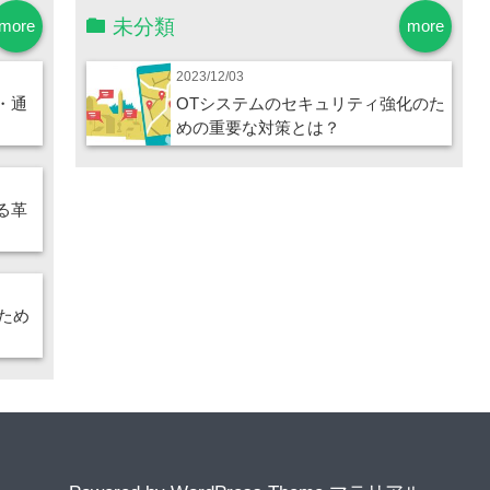
未分類
more
more
2023/12/03
・通
OTシステムのセキュリティ強化のた
めの重要な対策とは？
る革
ため