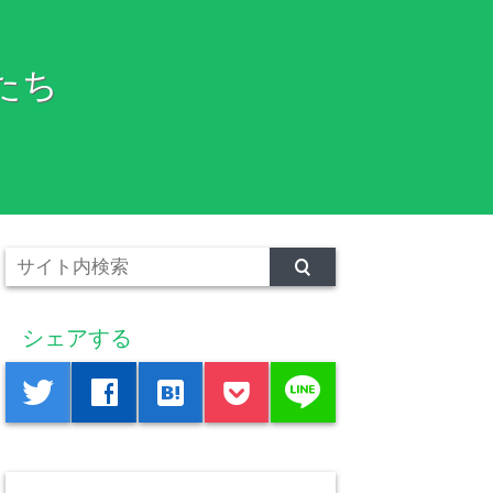
たち
シェアする
line
twitter
facebook
hatenabookmark